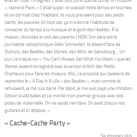
était en robe, t’imagines, c’était plus punk que de porter un iroquois
», reprend Pijon, « C’était super, on passait notre temps en tournée
et on dormait chez l’habitant. Ils nous prenaient pour des petits
saints, les pauvres. En tout cas, ça m’a donné l’habitude de
consacrer du temps à la musique et le goût des répètes. À la
maison, j’écoutais le rock des parents ( NDR: Son père est le
journaliste radiophonique Gilles Schneider). Ils étaient fans de
Dutronc, des Beatles, des Stones, des Who, de Gainsbourg… Un
jour j’ai craqué sur « You Can’t Always Get What You Want » que les
Stones avaient enregistré avec la version british des Petits
Chanteurs pour faire les choeurs. Moi, j’ai proposé aux Javeliens de
reprendre le « A Day ln A Life » des Beatles », mais comme ils
refusaient, je me suis barré. Par dépit, je me suis payé une imitation
Gibson à 400 balles et j’ai monté mon premier groupe avec des
potes de maternelle. On ne savait rien faire. On avait chacun nos
guitares et à l’attaque. ».
« Cache-Cache Party »
Six groupes plus