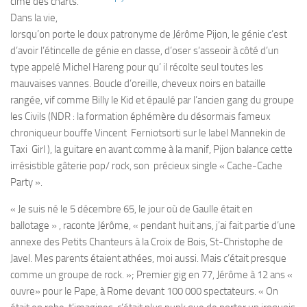
cime des charts.
Dans la vie,
lorsqu’on porte le doux patronyme de Jérôme Pijon, le génie c’est
d’avoir l’étincelle de génie en classe, d’oser s’asseoir à côté d’un
type appelé Michel Hareng pour qu’ il récolte seul toutes les
mauvaises vannes. Boucle d’oreille, cheveux noirs en bataille
rangée, vif comme Billy le Kid et épaulé par l’ancien gang du groupe
les Civils (NDR : la formation éphémère du désormais fameux
chroniqueur bouffe Vincent Ferniotsorti sur le label Mannekin de
Taxi Girl ), la guitare en avant comme à la manif, Pijon balance cette
irrésistible gâterie pop/ rock, son précieux single « Cache-Cache
Party ».
« Je suis né le 5 décembre 65, le jour où de Gaulle était en
ballotage » , raconte Jérôme, « pendant huit ans, j’ai fait partie d’une
annexe des Petits Chanteurs à la Croix de Bois, St-Christophe de
Javel. Mes parents étaient athées, moi aussi. Mais c’était presque
comme un groupe de rock. »; Premier gig en 77, Jérôme à 12 ans «
ouvre» pour le Pape, à Rome devant 100 000 spectateurs. « On