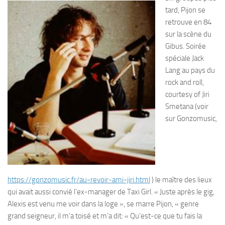
tard, Pijon se
retrouve en 84
sur la scène du
Gibus. Soirée
spéciale Jack
Lang au pays du
rock and roll,
courtesy of Jiri
Smetana (voir
sur Gonzomusic,
https://gonzomusic.fr/au-revoir-ami-jiri.html
) le maître des lieux
qui avait aussi convié l’ex-manager de Taxi Girl. « Juste après le gig,
Alexis est venu me voir dans la loge », se marre Pijon, « genre
grand seigneur, il m’a toisé et m’a dit: « Qu’est-ce que tu fais la