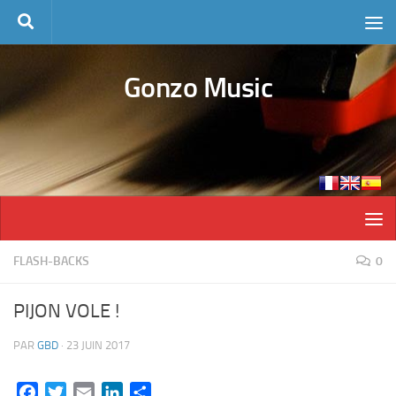
Skip to content
Gonzo Music
FLASH-BACKS
0
PIJON VOLE !
PAR
GBD
·
23 JUIN 2017
Facebook
Twitter
Email
LinkedIn
Partager