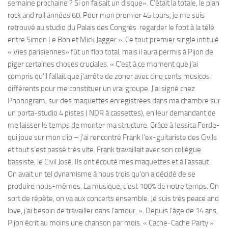
semaine prochaine ? Si on faisait un disque». C’était la totale, le plan
rock and roll années 60. Pour mon premier 45 tours, je me suis
retrouvé au studio du Palais des Congrès regarder le foot à la télé
entre Simon Le Bon et Mick Jagger ». Ce tout premier single intitulé
« Vies parisiennes» fût un flop total, mais il aura permis à Pijon de
piger certaines choses cruciales. « C’est à ce moment que j’ai
compris qu’il fallait que j’arrête de zoner avec cinq cents musicos
différents pour me constituer un vrai groupe. J’ai signé chez
Phonogram, sur des maquettes enregistrées dans ma chambre sur
un porta-studio 4 pistes ( NDR à cassettes), en leur demandant de
me laisser le temps de monter ma structure. Grâce à Jessica Forde-
qui joue sur mon clip – j’ai rencontré Frank l’ex-guitariste des Civils
et tout s’est passé très vite. Frank travaillait avec son collègue
bassiste, le Civil José. Ils ont écouté mes maquettes et à l’assaut.
On avait un tel dynamisme à nous trois qu’on a décidé de se
produire nous-mêmes. La musique, c’est 100% de notre temps. On
sort de répète, on va aux concerts ensemble. Je suis très peace and
love, j’ai besoin de travailler dans l’amour. ». Depuis l’âge de 14 ans,
Pijon écrit au moins une chanson par mois. « Cache-Cache Party »