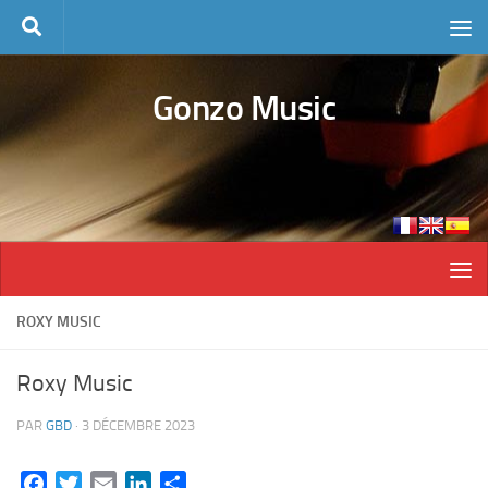
Skip to content
Gonzo Music
ROXY MUSIC
Roxy Music
PAR
GBD
·
3 DÉCEMBRE 2023
Facebook
Twitter
Email
LinkedIn
Partager