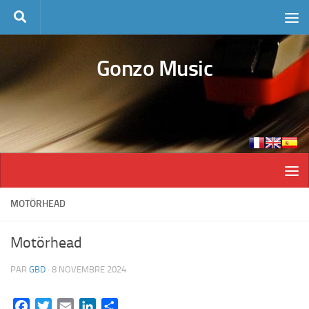
Skip to content
Gonzo Music
MOTÖRHEAD
Motörhead
PAR
GBD
·
8 NOVEMBRE 2024
Facebook
Twitter
Email
LinkedIn
Partager