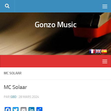
Skip to content
Gonzo Music
MC SOLAAR
MC Solaar
PAR
GBD
·
28 MARS 2024
Facebook
Twitter
Email
LinkedIn
Partager