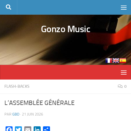
Skip to content
Gonzo Music
FLASH-BACKS
0
L’ASSEMBLÉE GÉNÉRALE
PAR
GBD
·
21 JUIN 2026
Facebook
Twitter
Email
LinkedIn
Partager