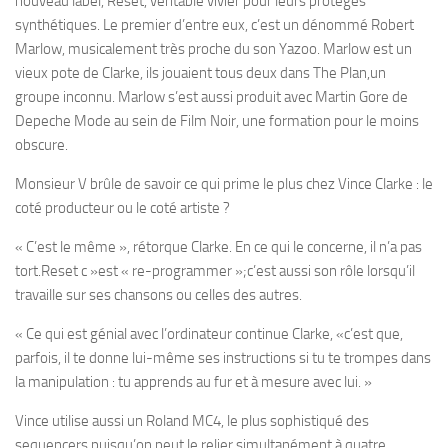
nouveau label, Reset, véritable vivier pour leurs protégés
synthétiques. Le premier d’entre eux, c’est un dénommé Robert
Marlow, musicalement très proche du son Yazoo. Marlow est un
vieux pote de Clarke, ils jouaient tous deux dans The Plan,un
groupe inconnu. Marlow s’est aussi produit avec Martin Gore de
Depeche Mode au sein de Film Noir, une formation pour le moins
obscure.
Monsieur V brûle de savoir ce qui prime le plus chez Vince Clarke : le
coté producteur ou le coté artiste ?
« C’est le même », rétorque Clarke. En ce qui le concerne, il n’a pas
tort.Reset c »est « re-programmer »;c’est aussi son rôle lorsqu’il
travaille sur ses chansons ou celles des autres.
« Ce qui est génial avec l’ordinateur continue Clarke, «c’est que,
parfois, il te donne lui-même ses instructions si tu te trompes dans
la manipulation : tu apprends au fur et à mesure avec lui. »
Vince utilise aussi un Roland MC4, le plus sophistiqué des
sequencers puisqu’on peut le relier simultanément à quatre