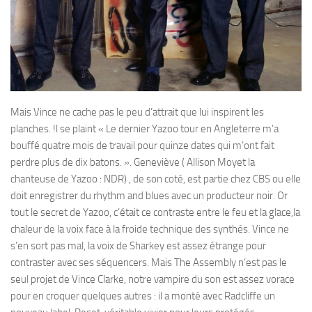
Mais Vince ne cache pas le peu d’attrait que lui inspirent les
planches. !l se plaint « Le dernier Yazoo tour en Angleterre m’a
bouffé quatre mois de travail pour quinze dates qui m’ont fait
perdre plus de dix batons. ». Geneviève ( Allison Moyet la
chanteuse de Yazoo : NDR) , de son coté, est partie chez CBS ou elle
doit enregistrer du rhythm and blues avec un producteur noir. Or
tout le secret de Yazoo, c’était ce contraste entre le feu et la glace,la
chaleur de la voix face à la froide technique des synthés. Vince ne
s’en sort pas mal, la voix de Sharkey est assez étrange pour
contraster avec ses séquencers. Mais The Assembly n’est pas le
seul projet de Vince Clarke, notre vampire du son est assez vorace
pour en croquer quelques autres : il a monté avec Radcliffe un