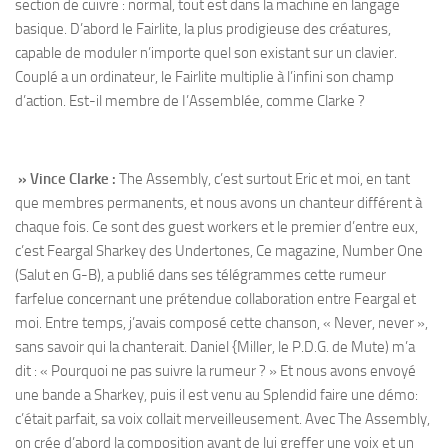
section de cuivre : normal, tout est dans la machine en langage
basique. D’abord le Fairlite, la plus prodigieuse des créatures,
capable de moduler n’importe quel son existant sur un clavier.
Couplé a un ordinateur, le Fairlite multiplie à l’infini son champ
d’action. Est-il membre de I’Assemblée, comme Clarke ?
» Vince Clarke :
The Assembly, c’est surtout Eric et moi, en tant
que membres permanents, et nous avons un chanteur différent à
chaque fois. Ce sont des guest workers et le premier d’entre eux,
c’est Feargal Sharkey des Undertones, Ce magazine, Number One
(Salut en G-B), a publié dans ses télégrammes cette rumeur
farfelue concernant une prétendue collaboration entre Feargal et
moi. Entre temps, j’avais composé cette chanson, « Never, never »,
sans savoir qui la chanterait. Daniel {Miller, le P.D.G. de Mute) m’a
dit : « Pourquoi ne pas suivre la rumeur ? » Et nous avons envoyé
une bande a Sharkey, puis il est venu au Splendid faire une démo:
c’était parfait, sa voix collait merveilleusement. Avec The Assembly,
on crée d’abord la composition avant de lui greffer une voix et un