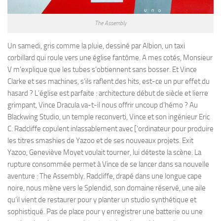
The Assembly
Un samedi, gris comme la pluie, dessiné par Albion, un taxi
corbillard qui roule vers une église fantôme. A mes cotés, Monsieur
V m’explique que les tubes s’obtiennent sans bosser. Et Vince
Clarke et ses machines, s’ils raflent des hits, est-ce un pur effet du
hasard ? L’église est parfaite : architecture début de siècle et lierre
grimpant, Vince Dracula va-t-il nous offrir uncoup d’hémo ? Au
Blackwing Studio, un temple reconverti, Vince et son ingénieur Eric
C. Radcliffe copulent inlassablement avec [‘ordinateur pour produire
les titres smashies de Yazoo et de ses nouveaux projets. Exit
Yazoo, Geneviève Moyet voulait tourner, lui déteste la scène. La
rupture consommée permet à Vince de se lancer dans sa nouvelle
aventure : The Assembly. Radcliffe, drapé dans une longue cape
noire, nous mène vers le Splendid, son domaine réservé, une aile
qu’il vient de restaurer pour y planter un studio synthétique et
sophistiqué. Pas de place pour y enregistrer une batterie ou une