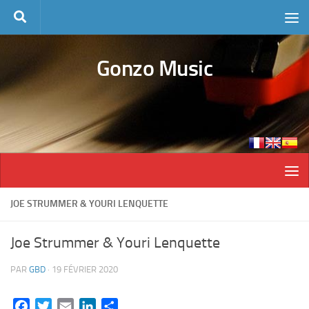
Skip to content
Gonzo Music
JOE STRUMMER & YOURI LENQUETTE
Joe Strummer & Youri Lenquette
PAR
GBD
·
19 FÉVRIER 2020
Facebook
Twitter
Email
LinkedIn
Partager