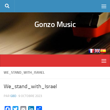
Skip to content
Gonzo Music
WE_STAND_WITH_ISRAEL
We_stand_with_Israel
PAR
GBD
·
9 OCTOBRE 2023
Facebook
Twitter
Email
LinkedIn
Partager