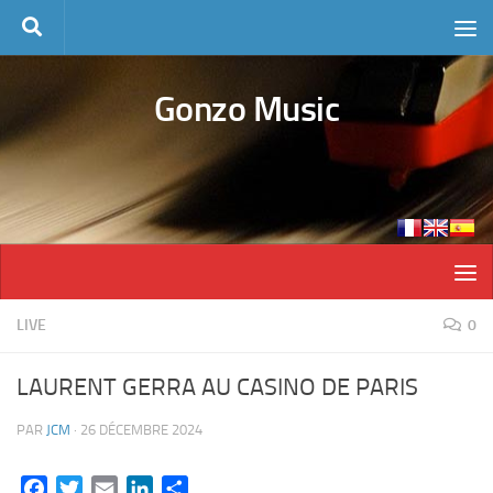
Skip to content
Gonzo Music
LIVE
0
LAURENT GERRA AU CASINO DE PARIS
PAR
JCM
·
26 DÉCEMBRE 2024
Facebook
Twitter
Email
LinkedIn
Partager