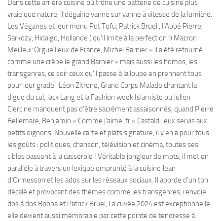
Dans cette arrière cuisine où trône une batterie de cuisine plus
vraie que nature, il dégaine vanne sur vanne à vitesse de la lumière.
Les Véganes et leur menu Pot Tofu, Patrick Bruel , l’Abbé Pierre,
Sarkozy, Hidalgo, Hollande ( qu’il imite à la perfection !) Macron
Meilleur Orgueilleux de France, Michel Barnier « il a été retourné
comme une crêpe le grand Barnier » mais aussi les homos, les
transgenres, ce soir ceux qu’il passe à la loupe en prennent tous
pour leur grade. Léon Zitrone, Grand Corps Malade chantant la
digue du cul, Jack Lang et la Fashion week Islamiste ou Julien
Clerc ne manquent pas d’être sacrément assaisonnés, quand Pierre
Bellemare, Benjamin « Comme j’aime .fr » Castaldi eux servis aux
petits oignons. Nouvelle carte et plats signature, il y en a pour tous
les goûts : politiques, chanson, télévision et cinéma, toutes ses
cibles passent à la casserole ! Véritable jongleur de mots, il met en
parallèle à travers un lexique emprunté à la cuisine Jean
d’Ormesson et les ados sur les réseaux sociaux. Il aborde d’un ton
décalé et provocant des thèmes comme les transgenres, renvoie
dos à dos Booba et Patrick Bruel, La cuvée 2024 est exceptionnelle,
elle devient aussi mémorable par cette pointe de tendresse à