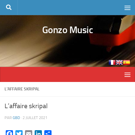
Skip to content
Gonzo Music
L’AFFAIRE SKRIPAL
L’affaire skripal
PAR
GBD
·
2 JUILLET 2021
Facebook
Twitter
Email
LinkedIn
Partager