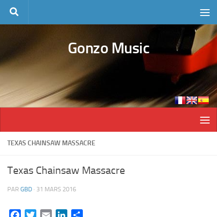
Skip to content
Gonzo Music
TEXAS CHAINSAW MASSACRE
Texas Chainsaw Massacre
PAR
GBD
·
31 MARS 2016
Facebook
Twitter
Email
LinkedIn
Partager