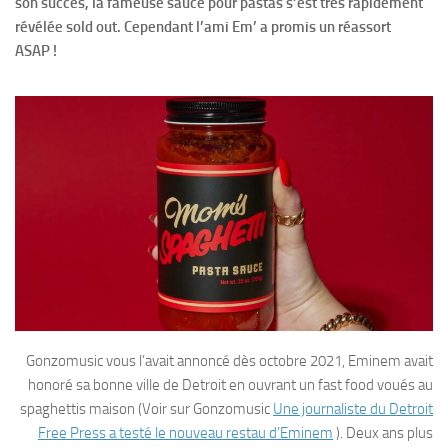
son succès, la fameuse sauce pour pastas s’est très rapidement
révélée sold out. Cependant l’ami Em’ a promis un réassort
ASAP !
Gonzomusic vous l’avait annoncé dès octobre 2021, Eminem avait
honoré sa bonne ville de Detroit en ouvrant un fast food voués au
spaghettis maison (Voir sur Gonzomusic
Une journaliste du Detroit
Free Press a testé le nouveau restau d’Eminem
). Deux ans plus