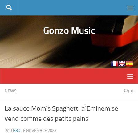
Skip to content
Gonzo Music
NEWS
0
La sauce Mom’s Spaghetti d’Eminem se
vend comme des petits pains
PAR
GBD
·
8 NOVEMBRE 2023