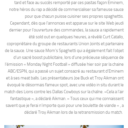
tard et face au succès remporté par ces pastas façon Eminem,
notre héros du rap a décidé de commercialiser sa fameuse sauce
pour que chacun puisse cuisiner ses propres spaghettis.
Cependant, dès que l’annonces est apparue sur le site Web jeudi
dernier pour l’ouvrerture des commandes, la sauce a rapidement
été sold out en quelques heures, a révélé Curt Catallo,
copropriétaire du groupe de restaurants Union Joints et partenaire
de la sauce. Une sauce Mom’s Spaghetti qui a également fait l’objet
d’un sacré boost publicitaire, lors d’une précieuse séquence de
l’émission « Monday Night Football » diffusée hier soir par la chaine
ABC/ESPN, qui a passé un sujet consacré au restaurant d’Eminem
et à ses meat balls. Les présentateurs Joe Buck et Troy Aikman ont
évoqué le désormais fameux spot, avec une vidéo in situ durant le
match des Lions contre les Dallas Cowboys sur la chaîne. »Cela a l’air
fantastique », a déclaré Aikman. « Tous ceux qui me connaissent
savent que je ferai n’importe quoi pour une boulette de viande « , a
déclaré Troy Aikman lors de la retransmission du match.