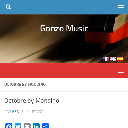
Skip to content
Gonzo Music
OCTOBRE BY MONDINO
Octobre by Mondino
PAR
GBD
·
8 JUILLET 2021
Facebook
Twitter
Email
LinkedIn
Partager