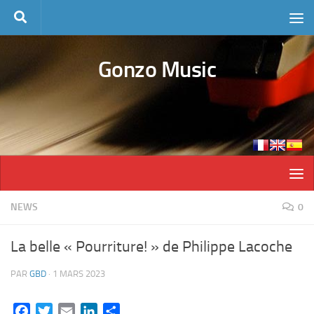
Skip to content
Gonzo Music
NEWS
0
La belle « Pourriture! » de Philippe Lacoche
PAR
GBD
·
1 MARS 2023
Facebook
Twitter
Email
LinkedIn
Partager