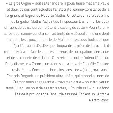
« Le gros Cygne », soit sa tenancière la gouailleuse madame Paule
et deux de ses contractuelles l’aristocrate Jeanne-Constance de la
Tergnière et la gironde Roberte Mathis. Or cette dernière est la fille
du brigadier Mathis l’adjoint de l’inspecteur Dambrine, les deux
officiers de police qui complètent le casting de cette « Pourriture ! »
après que Jeanne-constance n’ait tenté de « découiller » d’une dent
rageuse les bijoux de famille de Mulot. Certes aussi loufoque que
déjantée, aussi décalée que choquante, la pièce de Lacoche fait
remonter à la surface les rances horreurs de l’occupation allemande
et de sa cohorte de collabos. On y retrouve outre l’odeur fétide du
Poujadisme, le « Comme un avion sans ailes » de Charlélie Couture
revisité en « Comme un humains sans aine » (sic !) , mais aussi
François Deguelt , un président ultra-libéral qui répond au nom de
Gutronc nous engageant à « traverser la rue » pour trouver un
travail. Jusqu’au bout de ses trois actes, « Pourriture ! » joue à fond
l’air de la provoc et de l’absurde assumé. Et c’est un véritable
électro-choc.