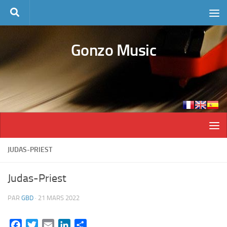
Skip to content
Gonzo Music
JUDAS-PRIEST
Judas-Priest
PAR
GBD
·
21 MARS 2022
Facebook
Twitter
Email
LinkedIn
Partager