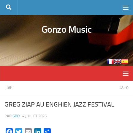
Skip to content
Gonzo Music
LIVE
0
GREG ZIAP AU ENGHIEN JAZZ FESTIVAL
PAR
GBD
·
4 JUILLET 2026
Facebook
Twitter
Email
LinkedIn
Partager