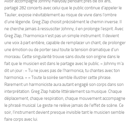
Avoir accompagné Johnny Hallyday pendant près de dix ans,
partagé 282 concerts avec celui que le public continue d’appeler le
Taulier, expose inévitablement au risque de vivre dans l’ombre
d’une légende. Greg Zlap choisit précisément le chemin inverse. Il
ne cherche jamais à ressusciter Johnny, il en prolonge l’esprit. Avec
Greg Zlap, l’harmonica n’est pas un simple instrument. Il devient
une voix à part entière, capable de remplacer un chant, de prolonger
une émotion ou de porter seul toute la tension dramatique d’un
morceau. Cette singularité trouve sans doute son origine dans le
fait que le musicien est dans le partage avec le public. « Johnny m’a
dit un jour : « Tu ne joues pas de l’harmonica, tu chantes avec ton
harmonica. » » Toute la soirée semble illustrer cette phrase.
Rarement un harmoniciste aura autant engagé son corps dans son
interprétation. Greg Zlap habite littéralement sa musique. Chaque
déplacement, chaque respiration, chaque mouvement accompagne
le phrasé musical. Le geste ne relève jamais de l’effet de scène. Ce
soir, l’instrument devient presque invisible tant le musicien semble
faire corps avec lui.