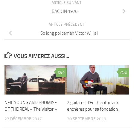
ARTICLE SUIVANT
BACK IN 1976
ARTICLE PRÉCÉDENT
So long policeman Victor Willis !
VOUS AIMEREZ AUSSI...
0
0
NEIL YOUNG AND PROMISE
2 guitares d’Eric Clapton aux
OF THE REAL « The Visitor »
enchères pour sa fondation
27 DÉCEMBRE 2017
30 SEPTEMBRE 2019