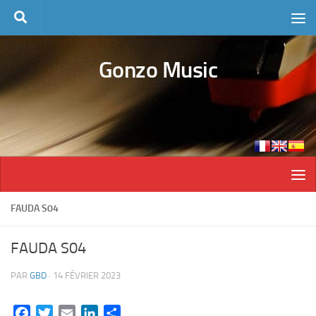
Skip to content
Gonzo Music
FAUDA S04
FAUDA S04
PAR
GBD
·
14 FÉVRIER 2023
Facebook
Twitter
Email
LinkedIn
Partager