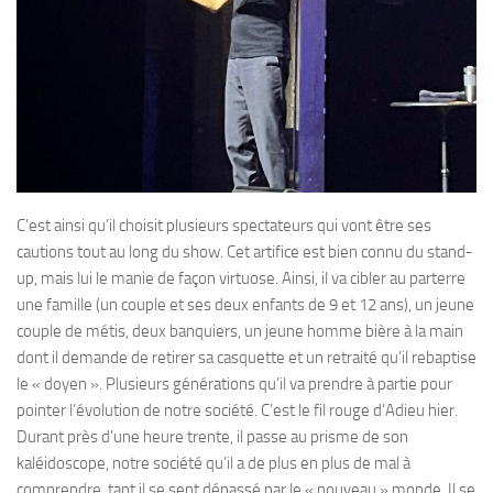
C’est ainsi qu’il choisit plusieurs spectateurs qui vont être ses
cautions tout au long du show. Cet artifice est bien connu du stand-
up, mais lui le manie de façon virtuose. Ainsi, il va cibler au parterre
une famille (un couple et ses deux enfants de 9 et 12 ans), un jeune
couple de métis, deux banquiers, un jeune homme bière à la main
dont il demande de retirer sa casquette et un retraité qu’il rebaptise
le « doyen ». Plusieurs générations qu’il va prendre à partie pour
pointer l’évolution de notre société. C’est le fil rouge d’Adieu hier.
Durant près d’une heure trente, il passe au prisme de son
kaléidoscope, notre société qu’il a de plus en plus de mal à
comprendre, tant il se sent dépassé par le « nouveau » monde. Il se