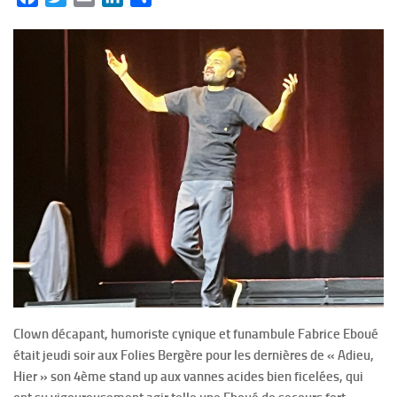
Clown décapant, humoriste cynique et funambule Fabrice Eboué
était jeudi soir aux Folies Bergère pour les dernières de « Adieu,
Hier » son 4ème stand up aux vannes acides bien ficelées, qui