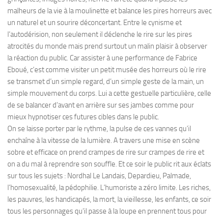
malheurs de la vie à la moulinette et balance les pires horreurs avec
un naturel et un sourire déconcertant. Entre le cynisme et
l’autodérision, non seulement il déclenche le rire sur les pires
atrocités du monde mais prend surtout un malin plaisir à observer
la réaction du public. Car assister à une performance de Fabrice
Eboué, c’est comme visiter un petit musée des horreurs où le rire
se transmet d’un simple regard, d’un simple geste de la main, un
simple mouvement du corps. Lui a cette gestuelle particulière, celle
de se balancer d’avant en arrière sur ses jambes comme pour
mieux hypnotiser ces futures cibles dans le public.
On se laisse porter par le rythme, la pulse de ces vannes qu’il
enchaîne à la vitesse de la lumière. A travers une mise en scène
sobre et efficace on prend crampes de rire sur crampes de rire et
on a du mal à reprendre son souffle. Et ce soir le public rit aux éclats
sur tous les sujets : Nordhal Le Landais, Depardieu, Palmade,
l’homosexualité, la pédophilie. L’humoriste a zéro limite. Les riches,
les pauvres, les handicapés, la mort, la vieillesse, les enfants, ce soir
tous les personnages qu’il passe à la loupe en prennent tous pour