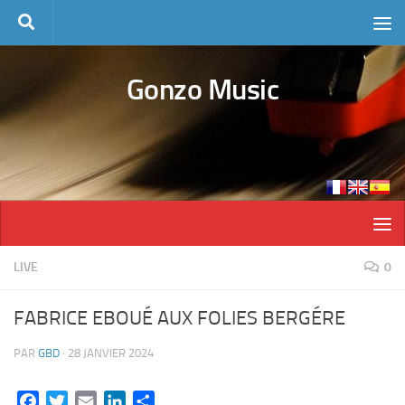
Skip to content
Gonzo Music
LIVE
0
FABRICE EBOUÉ AUX FOLIES BERGÉRE
PAR
GBD
·
28 JANVIER 2024
Facebook
Twitter
Email
LinkedIn
Partager