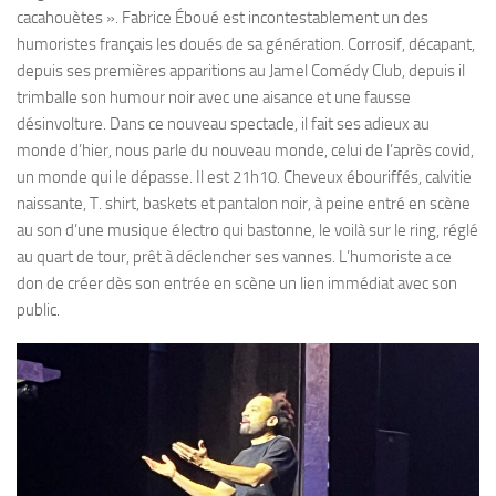
cacahouètes ». Fabrice Éboué est incontestablement un des
humoristes français les doués de sa génération. Corrosif, décapant,
depuis ses premières apparitions au Jamel Comédy Club, depuis il
trimballe son humour noir avec une aisance et une fausse
désinvolture. Dans ce nouveau spectacle, il fait ses adieux au
monde d’hier, nous parle du nouveau monde, celui de l’après covid,
un monde qui le dépasse. Il est 21h10. Cheveux ébouriffés, calvitie
naissante, T. shirt, baskets et pantalon noir, à peine entré en scène
au son d’une musique électro qui bastonne, le voilà sur le ring, réglé
au quart de tour, prêt à déclencher ses vannes. L’humoriste a ce
don de créer dès son entrée en scène un lien immédiat avec son
public.