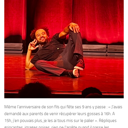
Même l’anniversaire de son fils qui fête ses 9 ans y passe : « J’avais
demandé aux parents de venir récupérer leurs gosses à 16h. A
15h, j’en pouvais plus, je les ai tous mis sur le palier ». Répliques
grinçantes, images noires, rien ne l’arrête quand il passe les