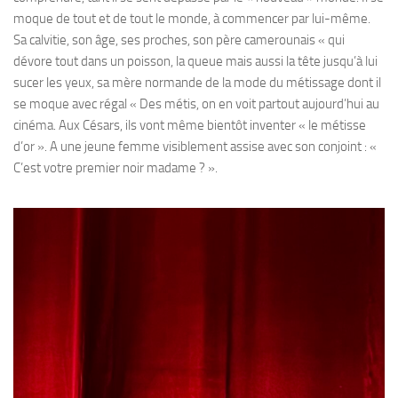
moque de tout et de tout le monde, à commencer par lui-même.
Sa calvitie, son âge, ses proches, son père camerounais « qui
dévore tout dans un poisson, la queue mais aussi la tête jusqu’à lui
sucer les yeux, sa mère normande de la mode du métissage dont il
se moque avec régal « Des métis, on en voit partout aujourd’hui au
cinéma. Aux Césars, ils vont même bientôt inventer « le métisse
d’or ». A une jeune femme visiblement assise avec son conjoint : «
C’est votre premier noir madame ? ».