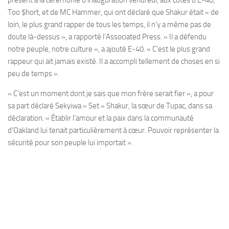
Too $hort, et de MC Hammer, qui ont déclaré que Shakur était « de
loin, le plus grand rapper de tous les temps, il n’y a même pas de
doute là-dessus », a rapporté l’Associated Press. « Il a défendu
notre peuple, notre culture », a ajouté E-40. « C’est le plus grand
rappeur qui ait jamais existé. Il a accompli tellement de choses en si
peu de temps ».
« C’est un moment dont je sais que mon frère serait fier », a pour
sa part déclaré Sekyiwa « Set » Shakur, la sœur de Tupac, dans sa
déclaration. « Établir l’amour et la paix dans la communauté
d’Oakland lui tenait particulièrement à cœur. Pouvoir représenter la
sécurité pour son peuple lui importait ».