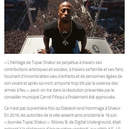
« L’héritage de Tupac Shakur se perpétue à travers ses
contributions artistiques et sociales, à travers sa famille et ses fans,
touchant d’innombrables vies d’enfants et de personnes âgées de
son vivant et après sa mort, emporté trop tôt par la violence des
armes à feu », peut-on lire dans la résolution présentée par le
conseiller municipal Carroll Fifequi a finalement été approuvée.
Ce n’est pas la première fois qu’Oakland rend hommage à Shakur.
En 2016, les autorités de la ville avaient ainsi proclamé le 16 juin
« Journée Tupac Shakur ». Money B, de Digital Underground, était
présent à la cérémonie d’inauguration vendredi, aux côtés d E-40,