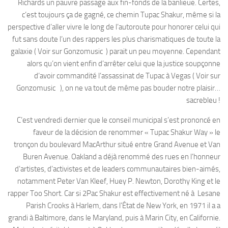
Richards un pauvre passage aux fin-fonds de la banlieue. Certes,
c’est toujours ça de gagné, ce chemin Tupac Shakur, même si la
perspective d’aller vivre le long de l’autoroute pour honorer celui qui
fut sans doute l’un des rappers les plus charismatiques de toute la
galaxie ( Voir sur Gonzomusic ) parait un peu moyenne. Cependant
alors qu’on vient enfin d’arrêter celui que la justice soupçonne
d’avoir commandité l’assassinat de Tupac à Vegas ( Voir sur
Gonzomusic ), on ne va tout de même pas bouder notre plaisir…
sacrebleu !
C’est vendredi dernier que le conseil municipal s’est prononcé en
faveur de la décision de renommer « Tupac Shakur Way » le
tronçon du boulevard MacArthur situé entre Grand Avenue et Van
Buren Avenue. Oakland a déjà renommé des rues en l’honneur
d’artistes, d’activistes et de leaders communautaires bien-aimés,
notamment Peter Van Kleef, Huey P. Newton, Dorothy King et le
rapper Too Short. Car si 2Pac Shakur est effectivement né à Lesane
Parish Crooks à Harlem, dans l’État de New York, en 1971 il a a
grandi à Baltimore, dans le Maryland, puis à Marin City, en Californie.