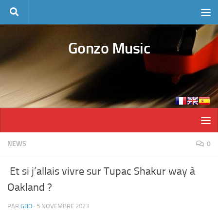
Skip to content
Gonzo Music
NEWS
0
Et si j’allais vivre sur Tupac Shakur way à
Oakland ?
PAR
GBD
·
5 NOVEMBRE 2023