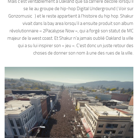
Mais c’est véritablement à Oakland que sa carrière décolle lorsqu’il
se lie au groupe de hip-hop Digital Underground ( Voir sur
Gonzomusic ) et le reste appartient à l’histoire du hip hop. Shakur
vivait dans la bay area lorsqu’il a ensuite produit son album
révolutionnaire « 2Pacalypse Now », qui a forgé son statut de MC
majeur de la west coast. Et Shakur n’a jamais oublié Oakland la ville
qui a su lui inspirer son « jeu ». C’est donc un juste retour des
choses de donner son nom à une des rues de la ville.