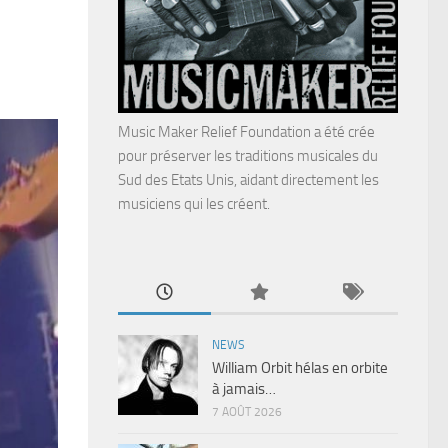
Music Maker Relief Foundation a été crée
pour préserver les traditions musicales du
Sud des Etats Unis, aidant directement les
musiciens qui les créent.
NEWS
William Orbit hélas en orbite
à jamais…
7 AOÛT 2026