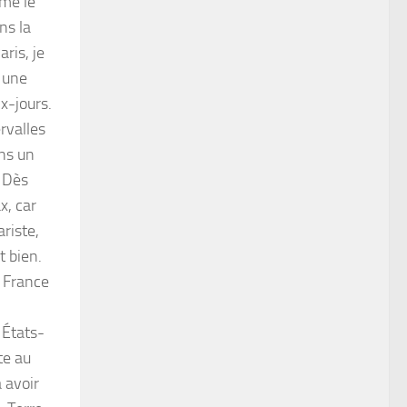
mme le
ns la
ris, je
s une
x-jours.
ervalles
ans un
. Dès
x, car
ariste,
t bien.
a France
 États-
te au
à avoir