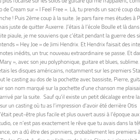
 plus focalisé sur les solos de guitare qui me frappaient, co
o de Cream sur « I Feel Free ». Là, tu prends un sacré coup da
nche ! Puis 2ème coup à la suite. Je pars faire mes études à Pa
ais juste de quitter Auxerre. J’étais à l’école Boulle et là dan
ite piaule, je me souviens que c’était pendant la guerre des si
ntends « Hey Joe » de Jimi Hendrix. Et Hendrix faisait des int
notes inédits, un truc nouveau extraordinaire se passe. Et d
Mary », avec son jeu polyphonique, guitare et blues, sublime
chetais les disques américains, notamment sur les premiers Sta
tout le casting au dos de la pochette avec bassiste, Pierre, guit
avoir son nom marqué sur la pochette d’une chanson me plaisai
rivé par la suite. Sauf qu’il existe un petit décalage entre l
sur un casting où tu as l’impression d’avoir été derrière Otis
ait peut-être plus facile et plus ouvert aussi à l’époque aux
tudio, ce n’est pas exactement le rêve que tu avais dans la tê
 France, on a dû être des pionniers, probablement les premiers 