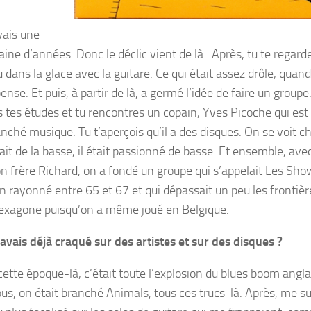
vais une
aine d’années. Donc le déclic vient de là. Après, tu te regard
 dans la glace avec la guitare. Ce qui était assez drôle, quand 
ense. Et puis, à partir de là, a germé l’idée de faire un groupe.
s tes études et tu rencontres un copain, Yves Picoche qui est
nché musique. Tu t’aperçois qu’il a des disques. On se voit chez
ait de la basse, il était passionné de basse. Et ensemble, ave
 frère Richard, on a fondé un groupe qui s’appelait Les Sho
n rayonné entre 65 et 67 et qui dépassait un peu les frontièr
Hexagone puisqu’on a même joué en Belgique.
avais déjà craqué sur des artistes et sur des disques ?
ette époque-là, c’était toute l’explosion du blues boom angla
s, on était branché Animals, tous ces trucs-là. Après, me su