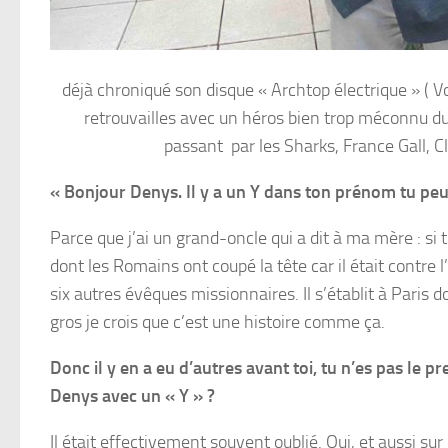
déjà chroniqué son disque « Archtop électrique » ( 
retrouvailles avec un héros bien trop méconnu d
passant par les Sharks, France Gall, C
« Bonjour Denys. Il y a un Y dans ton prénom tu pe
Parce que j’ai un grand-oncle qui a dit à ma mère : si t
dont les Romains ont coupé la tête car il était contre
six autres évêques missionnaires. Il s’établit à Paris d
gros je crois que c’est une histoire comme ça.
Donc il y en a eu d’autres avant toi, tu n’es pas le 
Denys avec un « Y » ?
Il était effectivement souvent oublié. Oui, et aussi 