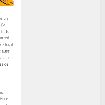
es un
j’y
 Et tu
 aussi
 lui, il
c aussi
ws qui a
es de
is.
is un