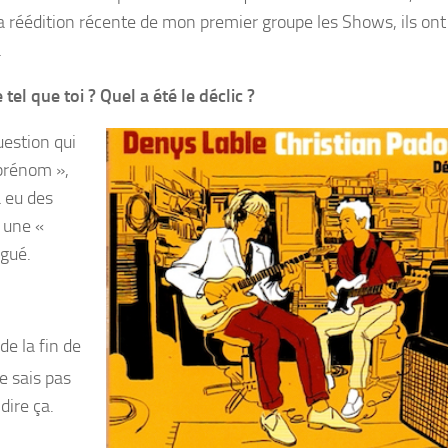
a réédition récente de mon premier groupe les Shows, ils ont
…
l que toi ? Quel a été le déclic ?
uestion qui
 prénom »,
a eu des
 une «
égué.
de la fin de
ne sais pas
 dire ça.