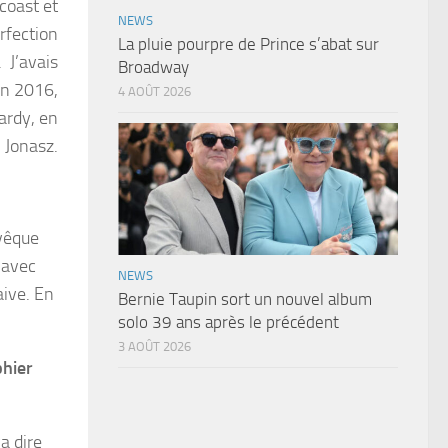
 coast et
NEWS
rfection
La pluie pourpre de Prince s’abat sur
 J’avais
Broadway
n 2016,
4 AOÛT 2026
ardy, en
 Jonasz.
évêque
 avec
NEWS
aive. En
Bernie Taupin sort un nouvel album
solo 39 ans après le précédent
3 AOÛT 2026
phier
a dire