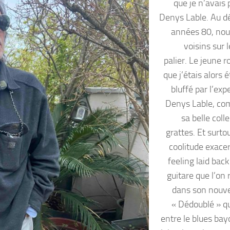
que je n’avais 
Denys Lable. Au d
années 80, nou
voisins sur
palier. Le jeune ro
que j’étais alors é
bluffé par l’exp
Denys Lable, co
sa belle coll
grattes. Et surto
coolitude exace
feeling laid bac
guitare que l’on
dans son nouv
« Dédoublé » qu
entre le blues bay