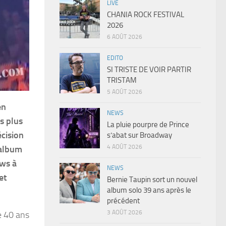
LIVE
CHANIA ROCK FESTIVAL
2026
6 AOÛT 2026
EDITO
SI TRISTE DE VOIR PARTIR
TRISTAM
5 AOÛT 2026
en
NEWS
s plus
La pluie pourpre de Prince
écision
s’abat sur Broadway
4 AOÛT 2026
 album
ows à
NEWS
et
Bernie Taupin sort un nouvel
album solo 39 ans après le
précédent
3 AOÛT 2026
de 40 ans