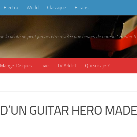
Electro
World
Classique
Ecrans
 que la vérité ne peut jamais être révélée aux heures de bureau." Hunter
Mange-Disques
Live
TV Addict
Qui suis-je ?
 D’UN GUITAR HERO MADE