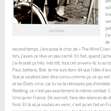
peu
sol
tro
ven
pet
Les Shows
J’e
de 
second temps, j’encaisse le choc de « The Wind Cries 
lors, j’avais ce rêve un peu caché. En fait, quand j’a
j’ai écouté ça très, très tôt, tout cet univers-là, tu as 
Paul, batterie, Bob. Je me suis donc dit que l’idée d’
Que je voudrais bien être connu comme ça, ce qui est ar
et les États-Unis; car tu ne te retrouves pas d’emblée 
Redding, ce n’est pas exactement le même combat. C’ét
Unis qu’en France. De surcroit, faire des séances de s
final. Et là où je voulais en venir, c’est qu’en fait en