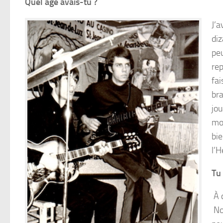
Quel âge avais-tu ?
J’a
diz
peu
rep
fai
bra
jou
mon
bie
l’
Tu 
À c
Nou