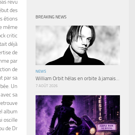
pas revu
ébut des
BREAKING NEWS
s étions
 le même
ck critic
tait déjà
ertise de
mme par
ection de
NEWS
ut par sa
William Orbit hélas en orbite à jamais…
rbée. Un
7 AOÛT 2026
k avec sa
 retrouve
el album
i oscille
ou de Dr