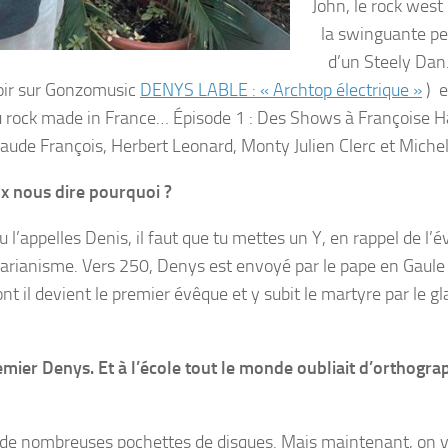
John, le rock west
la swinguante pe
d’un Steely Dan.
Voir sur Gonzomusic
DENYS LABLE : « Archtop électrique »
) e
u rock made in France… Épisode 1 : Des Shows à Françoise H
laude François, Herbert Leonard, Monty Julien Clerc et Michel
ux nous dire pourquoi ?
u l’appelles Denis, il faut que tu mettes un Y, en rappel de l’
 l’arianisme. Vers 250, Denys est envoyé par le pape en Gaule
ont il devient le premier évêque et y subit le martyre par le gl
premier Denys. Et à l’école tout le monde oubliait d’orthogra
sur de nombreuses pochettes de disques. Mais maintenant, on v