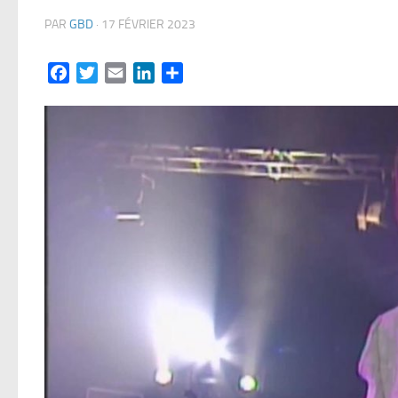
PAR
GBD
·
17 FÉVRIER 2023
Facebook
Twitter
Email
LinkedIn
Partager