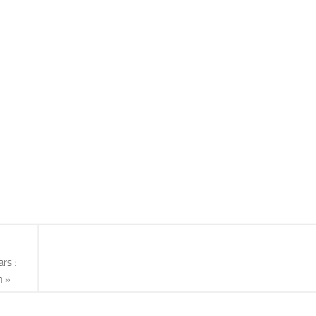
rs :
n »