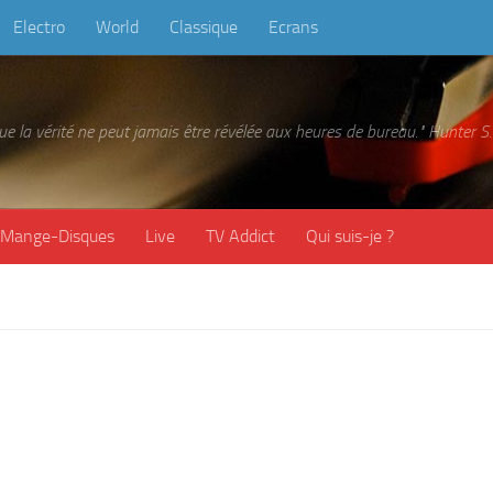
Electro
World
Classique
Ecrans
 que la vérité ne peut jamais être révélée aux heures de bureau." Hunter
Mange-Disques
Live
TV Addict
Qui suis-je ?