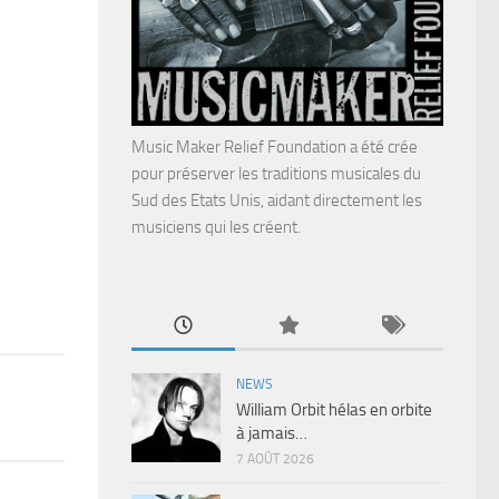
Music Maker Relief Foundation a été crée
pour préserver les traditions musicales du
Sud des Etats Unis, aidant directement les
musiciens qui les créent.
NEWS
William Orbit hélas en orbite
à jamais…
7 AOÛT 2026