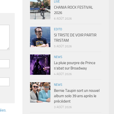
LIVE
CHANIA ROCK FESTIVAL
2026
6 AOÛT 2026
EDITO
SI TRISTE DE VOIR PARTIR
TRISTAM
5 AOÛT 2026
NEWS
La pluie pourpre de Prince
s’abat sur Broadway
4 AOÛT 2026
NEWS
Bernie Taupin sort un nouvel
album solo 39 ans après le
précédent
3 AOÛT 2026
tées
.