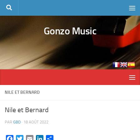
Skip to content
Gonzo Music
NILE ET BERNARD
Nile et Bernard
PAR
GBD
·
18 AOÛT 2022
Facebook
Twitter
Email
LinkedIn
Partager