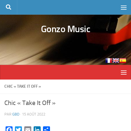
Skip to content
Gonzo Music
CHIC « TAKE IT OFF »
Chic « Take It Off »
PAR
GBD
·
15 AOÛT 2022
Facebook
Twitter
Email
LinkedIn
Partager