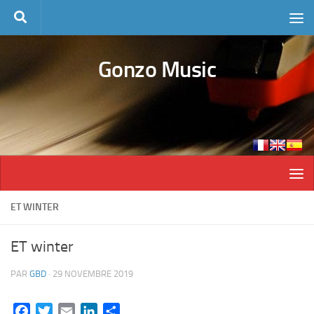
Skip to content
Gonzo Music
ET WINTER
ET winter
PAR
GBD
·
29 NOVEMBRE 2019
Facebook
Twitter
Email
LinkedIn
Partager