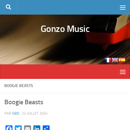
Skip to content
Gonzo Music
BOOGIE BEASTS
Boogie Beasts
PAR
GBD
·
22 JUILLET 2024
Facebook
Twitter
Email
LinkedIn
Partager