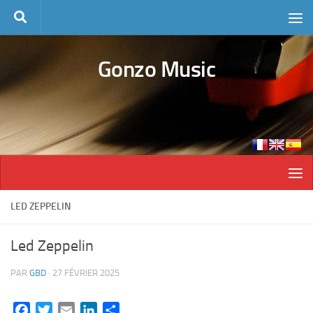
Skip to content
Gonzo Music
LED ZEPPELIN
Led Zeppelin
PAR
GBD
·
27 FÉVRIER 2025
Facebook
Twitter
Email
LinkedIn
Partager