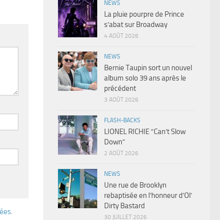
NEWS
La pluie pourpre de Prince
s’abat sur Broadway
4 AOÛT 2026
NEWS
Bernie Taupin sort un nouvel
album solo 39 ans après le
précédent
3 AOÛT 2026
FLASH-BACKS
LIONEL RICHIE “Can’t Slow
Down”
2 AOÛT 2026
NEWS
Une rue de Brooklyn
rebaptisée en l’honneur d’Ol’
Dirty Bastard
tées
.
30 JUILLET 2026