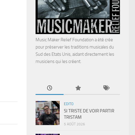
Music Maker Relief Foundation a été crée
pour préserver les traditions musicales du
Sud des Etats Unis, aidant directement les
musiciens qui les créent.
EDITO
SI TRISTE DE VOIR PARTIR
TRISTAM
5 AOÛT 2026