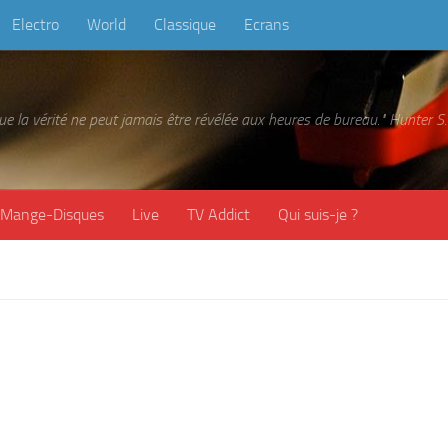
Electro
World
Classique
Ecrans
 que la vérité ne peut jamais être révélée aux heures de bureau." Hunter
Mange-Disques
Live
TV Addict
Qui suis-je ?