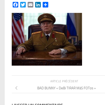
Facebook
Twitter
Email
LinkedIn
Partager
ARTICLE PRÉCÉDENT
BAD BUNNY « DeBi TIRAR MàS FOTos »