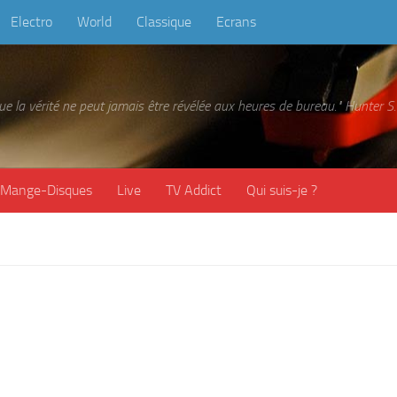
Electro
World
Classique
Ecrans
 que la vérité ne peut jamais être révélée aux heures de bureau." Hunter
Mange-Disques
Live
TV Addict
Qui suis-je ?