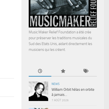
Music Maker Relief Foundation a été crée
pour préserver les traditions musicales du
Sud des Etats Unis, aidant directement les
musiciens qui les créent.
NEWS
William Orbit hélas en orbite
à jamais…
7 AOÛT 2026