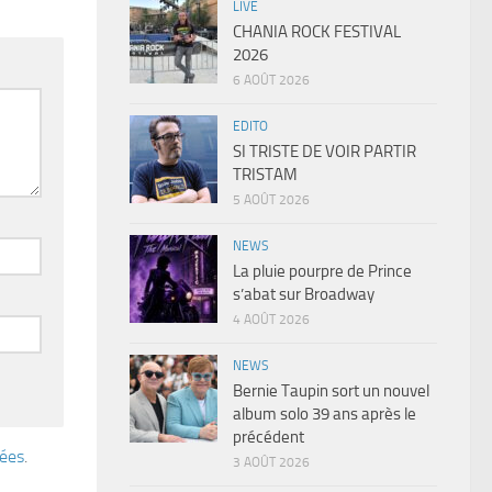
LIVE
CHANIA ROCK FESTIVAL
2026
6 AOÛT 2026
EDITO
SI TRISTE DE VOIR PARTIR
TRISTAM
5 AOÛT 2026
NEWS
La pluie pourpre de Prince
s’abat sur Broadway
4 AOÛT 2026
NEWS
Bernie Taupin sort un nouvel
album solo 39 ans après le
précédent
tées
.
3 AOÛT 2026