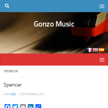
Skip to content
Gonzo Music
SPENCER
Spencer
PAR
GBD
·
1 SEPTEMBRE 2021
Facebook
Twitter
Email
LinkedIn
Partager