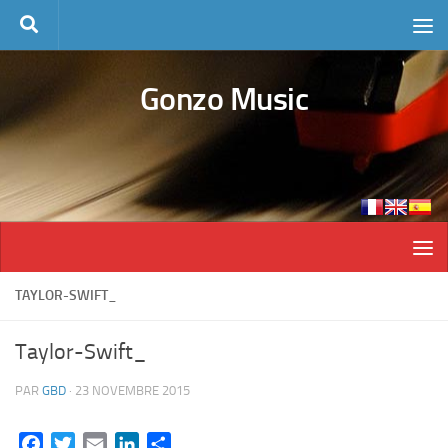
Skip to content
Gonzo Music
TAYLOR-SWIFT_
Taylor-Swift_
PAR
GBD
·
23 NOVEMBRE 2015
Facebook
Twitter
Email
LinkedIn
Partager