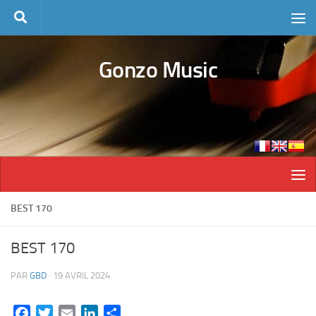
Skip to content
Gonzo Music
BEST 170
BEST 170
PAR
GBD
·
19 AVRIL 2024
Facebook
Twitter
Email
LinkedIn
Partager