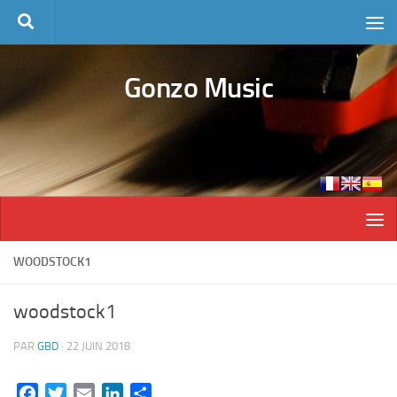
Skip to content
Gonzo Music
WOODSTOCK1
woodstock1
PAR
GBD
·
22 JUIN 2018
Facebook
Twitter
Email
LinkedIn
Partager