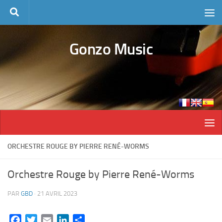
Skip to content
Gonzo Music
ORCHESTRE ROUGE BY PIERRE RENÉ-WORMS
Orchestre Rouge by Pierre René-Worms
PAR
GBD
·
21 AVRIL 2023
Facebook
Twitter
Email
LinkedIn
Partager