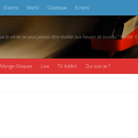
Electro
World
Classique
Ecrans
 que la vérité ne peut jamais être révélée aux heures de bureau." Hunter
Mange-Disques
Live
TV Addict
Qui suis-je ?