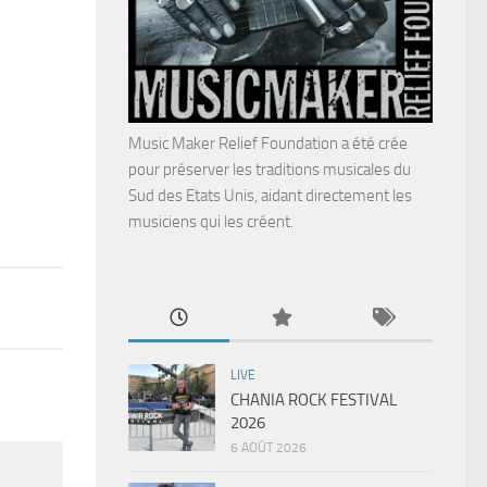
Music Maker Relief Foundation a été crée
pour préserver les traditions musicales du
Sud des Etats Unis, aidant directement les
musiciens qui les créent.
LIVE
CHANIA ROCK FESTIVAL
2026
6 AOÛT 2026