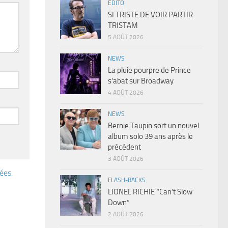
EDITO
SI TRISTE DE VOIR PARTIR
TRISTAM
5 AOÛT 2026
NEWS
La pluie pourpre de Prince
s’abat sur Broadway
4 AOÛT 2026
NEWS
Bernie Taupin sort un nouvel
album solo 39 ans après le
précédent
3 AOÛT 2026
tées
.
FLASH-BACKS
LIONEL RICHIE “Can’t Slow
Down”
2 AOÛT 2026