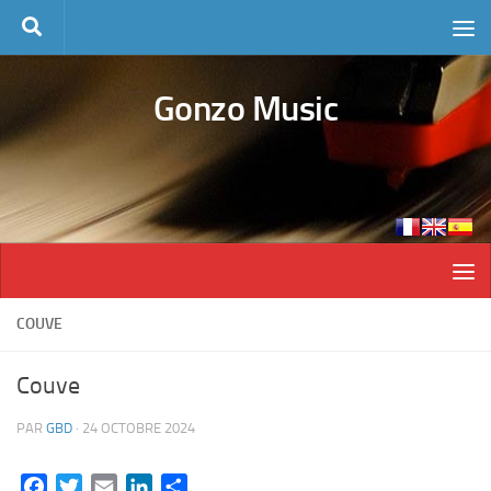
Skip to content
Gonzo Music
COUVE
Couve
PAR
GBD
·
24 OCTOBRE 2024
Facebook
Twitter
Email
LinkedIn
Partager