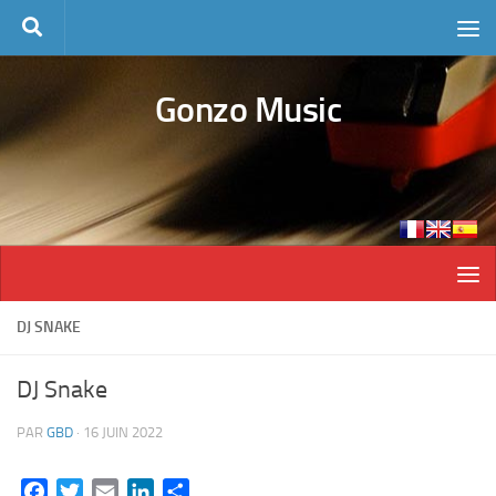
Skip to content
Gonzo Music
DJ SNAKE
DJ Snake
PAR
GBD
·
16 JUIN 2022
Facebook
Twitter
Email
LinkedIn
Partager