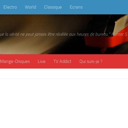
Electro
World
Classique
Ecrans
 que la vérité ne peut jamais être révélée aux heures de bureau." Hunter
Mange-Disques
Live
TV Addict
Qui suis-je ?