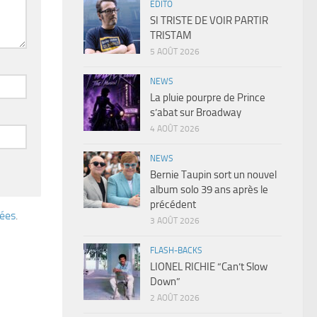
EDITO
SI TRISTE DE VOIR PARTIR
TRISTAM
5 AOÛT 2026
NEWS
La pluie pourpre de Prince
s’abat sur Broadway
4 AOÛT 2026
NEWS
Bernie Taupin sort un nouvel
album solo 39 ans après le
précédent
tées
.
3 AOÛT 2026
FLASH-BACKS
LIONEL RICHIE “Can’t Slow
Down”
2 AOÛT 2026