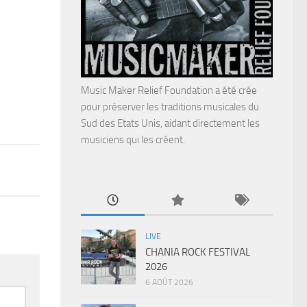
Music Maker Relief Foundation a été crée
pour préserver les traditions musicales du
Sud des Etats Unis, aidant directement les
musiciens qui les créent.
LIVE
CHANIA ROCK FESTIVAL
2026
6 AOÛT 2026