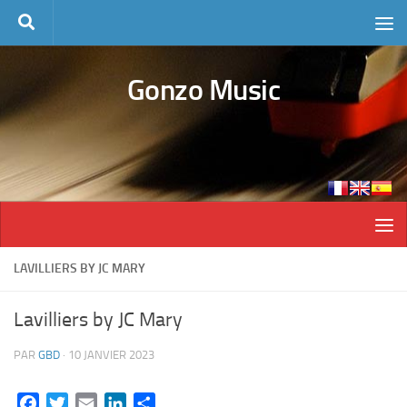
Skip to content
Gonzo Music
LAVILLIERS BY JC MARY
Lavilliers by JC Mary
PAR
GBD
·
10 JANVIER 2023
Facebook
Twitter
Email
LinkedIn
Partager