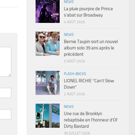
NEWS
La pluie pourpre de Prince
s’abat sur Broadway
4 AOÛT 2026
NEWS
Bernie Taupin sort un nouvel
album solo 39 ans après le
précédent
3 AOÛT 2026
FLASH-BACKS
LIONEL RICHIE “Can’t Slow
Down”
2 AOÛT 2026
NEWS
Une rue de Brooklyn
rebaptisée en l’honneur d’Ol’
Dirty Bastard
30 JUILLET 2026