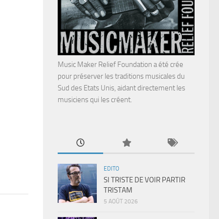
Music Maker Relief Foundation a été crée
pour préserver les traditions musicales du
Sud des Etats Unis, aidant directement les
musiciens qui les créent.
EDITO
SI TRISTE DE VOIR PARTIR
TRISTAM
5 AOÛT 2026