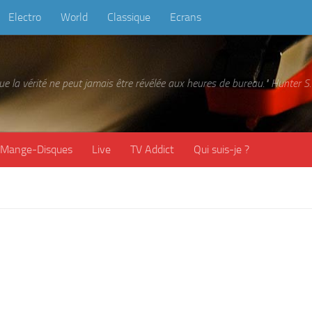
Electro
World
Classique
Ecrans
 que la vérité ne peut jamais être révélée aux heures de bureau." Hunter
Mange-Disques
Live
TV Addict
Qui suis-je ?