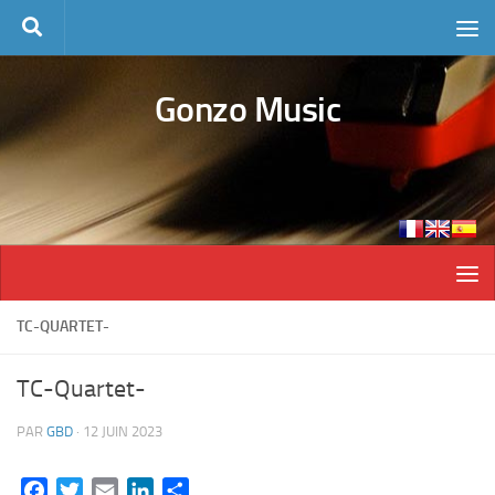
Skip to content
Gonzo Music
TC-QUARTET-
TC-Quartet-
PAR
GBD
·
12 JUIN 2023
Facebook
Twitter
Email
LinkedIn
Partager