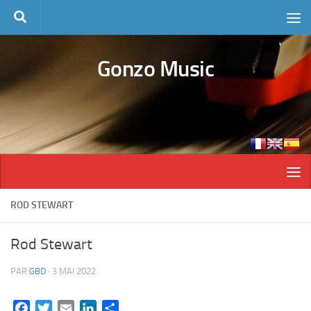
Skip to content
Gonzo Music
ROD STEWART
Rod Stewart
PAR
GBD
·
3 MAI 2022
Facebook
Twitter
Email
LinkedIn
Partager