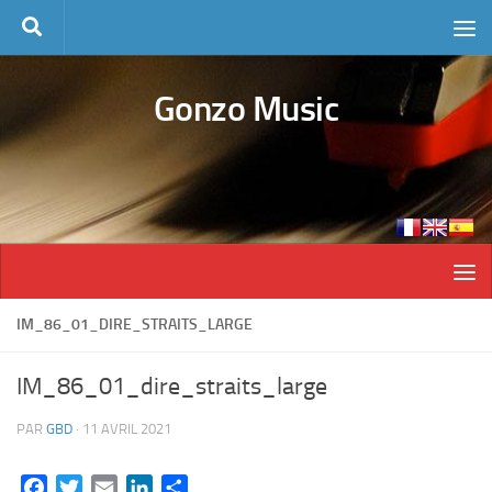
Skip to content
Gonzo Music
IM_86_01_DIRE_STRAITS_LARGE
IM_86_01_dire_straits_large
PAR
GBD
·
11 AVRIL 2021
Facebook
Twitter
Email
LinkedIn
Partager