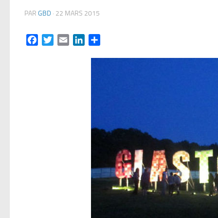
PAR
GBD
·
22 MARS 2015
Facebook
Twitter
Email
LinkedIn
Partager