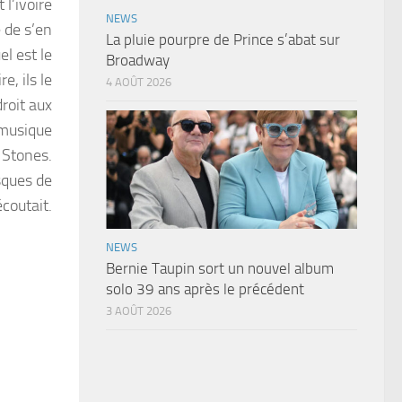
l’ivoire
NEWS
e de s’en
La pluie pourpre de Prince s’abat sur
el est le
Broadway
, ils le
4 AOÛT 2026
roit aux
 musique
s Stones.
sques de
coutait.
NEWS
Bernie Taupin sort un nouvel album
solo 39 ans après le précédent
3 AOÛT 2026