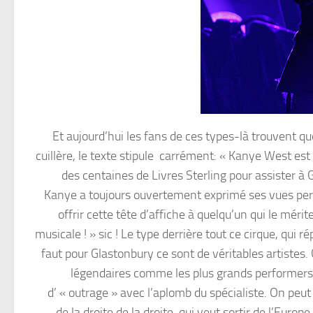
Et aujourd’hui les fans de ces types-là trouvent que
cuillère, le texte stipule carrément: « Kanye West e
des centaines de Livres Sterling pour assister à 
Kanye a toujours ouvertement exprimé ses vues perso
offrir cette tête d’affiche à quelqu’un qui le mér
musicale ! » sic ! Le type derrière tout ce cirque, qu
faut pour Glastonbury ce sont de véritables artistes.
légendaires comme les plus grands performers.
d’ « outrage » avec l’aplomb du spécialiste. On peut 
de la droite de la droite, qui veut sortir de l’Euro