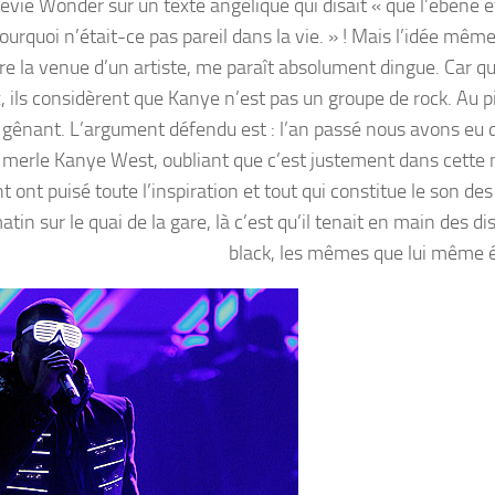
ie Wonder sur un texte angélique qui disait « que l’ébène et 
ourquoi n’était-ce pas pareil dans la vie. » ! Mais l’idée mêm
tre la venue d’un artiste, me paraît absolument dingue. Car qu
ls considèrent que Kanye n’est pas un groupe de rock. Au pire
nt gênant. L’argument défendu est : l’an passé nous avons eu d
e merle Kanye West, oubliant que c’est justement dans cette
 ont puisé toute l’inspiration et tout qui constitue le son de
n sur le quai de la gare, là c’est qu’il tenait en main des di
black, les mêmes que lui même é