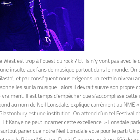
 West est trop à l’ouest du rock ? Et ils n’y vont pas avec le 
st une insulte aux fans de musique partout dans le monde. On
Glasto’, et par conséquent nous exigeons un certain niveau art
nnelles sur la musique…alors il devrait suivre son propre co
ite vraiment. Il est temps d’empêcher que s’accomplisse cette 
i répond au nom de Neil Lonsdale, explique carrément au NME « 
 Glastonbury est une institution. On attend d’un tel Festival 
 Et Kanye ne peut incarner cette excellence. » Lonsdale pa
surtout parier que notre Neil Lonsdale vote pour le parti Ukip
pe et que le Prime Minister, David Cameron avait qualifié de « r