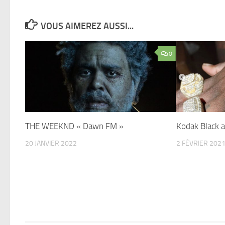
VOUS AIMEREZ AUSSI...
0
THE WEEKND « Dawn FM »
Kodak Black a
20 JANVIER 2022
2 FÉVRIER 202