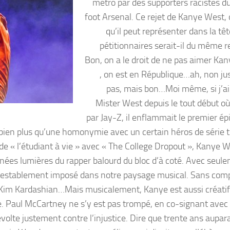
métro par des supporters racistes du
foot Arsenal. Ce rejet de Kanye West, 
qu’il peut représenter dans la tê
pétitionnaires serait-il du même re
Bon, on a le droit de ne pas aimer Ka
, on est en République…ah, non j
pas, mais bon…Moi même, si j’ai 
Mister West depuis le tout début où
par Jay-Z, il enflammait le premier ép
ui bien plus qu’une homonymie avec un certain héros de série t
 de « l’étudiant à vie » avec « The College Dropout », Kanye W
nnées lumières du rapper balourd du bloc d’à coté. Avec seule
ontestablement imposé dans notre paysage musical. Sans com
Kim Kardashian…Mais musicalement, Kanye est aussi créatif
le. Paul McCartney ne s’y est pas trompé, en co-signant avec
volte justement contre l’injustice. Dire que trente ans aupara