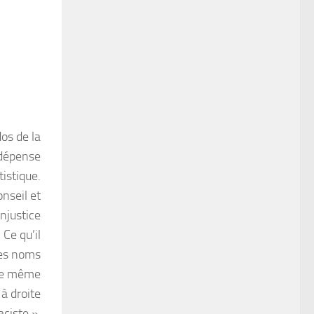
dos de la
 dépense
istique.
nseil et
injustice
Ce qu’il
des noms
rle même
 à droite
aciste ».