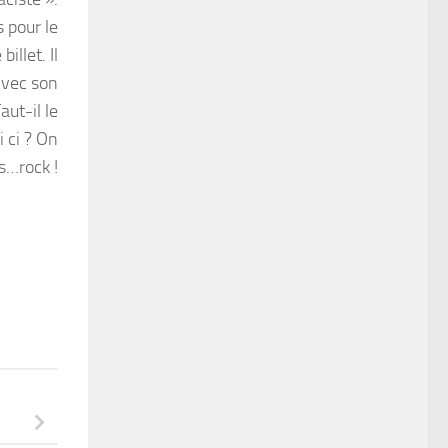
 pour le
llet. Il
Avec son
ut-il le
 ci ? On
s…rock !