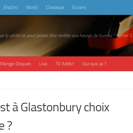
Electro
World
Classique
Ecrans
 que la vérité ne peut jamais être révélée aux heures de bureau." Hunter
Mange-Disques
Live
TV Addict
Qui suis-je ?
t à Glastonbury choix
e ?