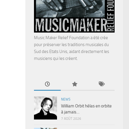
Music Maker Relief Foundation a été crée
pour préserver les traditions musicales du
Sud des Etats Unis, aidant directement les
musiciens qui les créent.
NEWS
William Orbit hélas en orbite
à jamais…
7 AOÛT 2026