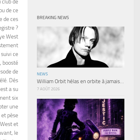
 club de
ou de ce
BREAKING NEWS
te de ces
gistre ?
nye West
ustement
suivi ce
, boosté
isode de
NEWS
élé. Dés
William Orbit hélas en orbite à jamais…
est a su
7 AOÛT 2026
ment six
pter une
 et pèse
 West et
vant, le