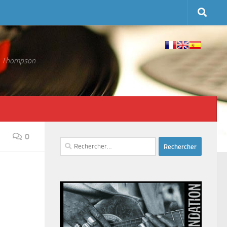
 S. Thompson
0
Rechercher :