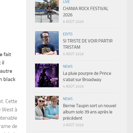
LIVE
CHANIA ROCK FESTIVAL
2026
6 AOÛT 2026
EDITO
SI TRISTE DE VOIR PARTIR
TRISTAM
 fait
5 AOÛT 2026
il
NEWS
’autre
La pluie pourpre de Prince
un black
s’abat sur Broadway
4 AOÛT 2026
NEWS
nt. Cette
Bernie Taupin sort un nouvel
e West à
album solo 39 ans après le
utenable
précédent
3 AOÛT 2026
 rame de