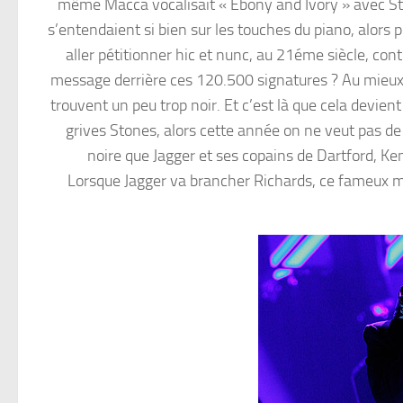
même Macca vocalisait « Ebony and Ivory » avec Stev
s’entendaient si bien sur les touches du piano, alors p
aller pétitionner hic et nunc, au 21éme siècle, con
message derrière ces 120.500 signatures ? Au mieux, i
trouvent un peu trop noir. Et c’est là que cela devie
grives Stones, alors cette année on ne veut pas d
noire que Jagger et ses copains de Dartford, Kent
Lorsque Jagger va brancher Richards, ce fameux mati