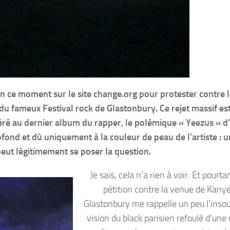
n ce moment sur le site change.org pour protester contre le
u fameux Festival rock de Glastonbury. Ce rejet massif est 
éré au dernier album du rapper, le polémique « Yeezus » d
rofond et dû uniquement à la couleur de peau de l’artiste : 
 peut légitimement se poser la question.
Je sais, cela n’a rien à voir. Et pourta
pétition contre la venue de Kany
Glastonbury me rappelle un peu l’inso
vision du black parisien refoulé d’une