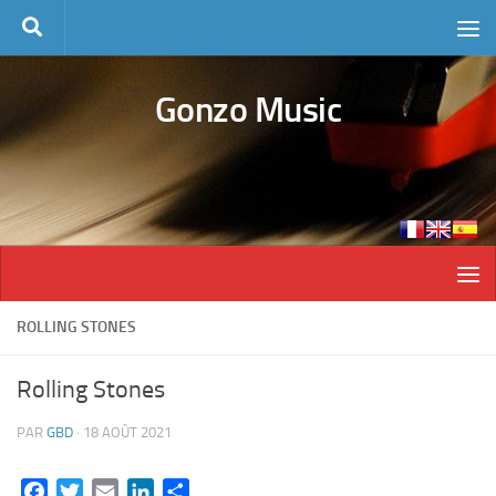
Skip to content
Gonzo Music
ROLLING STONES
Rolling Stones
PAR
GBD
·
18 AOÛT 2021
Facebook
Twitter
Email
LinkedIn
Partager