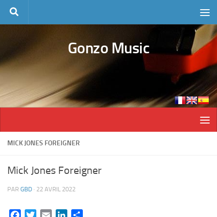
Skip to content
Gonzo Music
MICK JONES FOREIGNER
Mick Jones Foreigner
PAR
GBD
·
22 AVRIL 2022
Facebook
Twitter
Email
LinkedIn
Partager