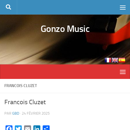
Skip to content
Gonzo Music
FRANCOIS CLUZET
Francois Cluzet
PAR
GBD
·
24 FÉVRIER 2025
Facebook
Twitter
Email
LinkedIn
Partager