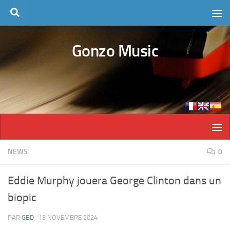
Skip to content
Gonzo Music
NEWS
0
Eddie Murphy jouera George Clinton dans un
biopic
PAR
GBD
·
13 NOVEMBRE 2024