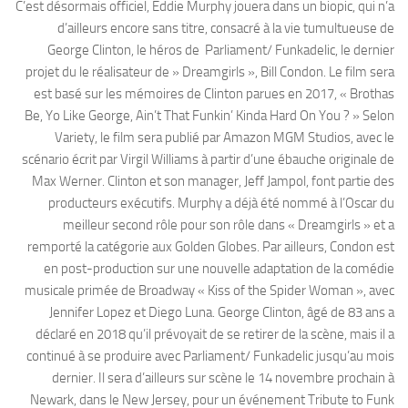
C’est désormais officiel, Eddie Murphy jouera dans un biopic, qui n’a
d’ailleurs encore sans titre, consacré à la vie tumultueuse de
George Clinton, le héros de Parliament/ Funkadelic, le dernier
projet du le réalisateur de » Dreamgirls », Bill Condon. Le film sera
est basé sur les mémoires de Clinton parues en 2017, « Brothas
Be, Yo Like George, Ain’t That Funkin’ Kinda Hard On You ? » Selon
Variety, le film sera publié par Amazon MGM Studios, avec le
scénario écrit par Virgil Williams à partir d’une ébauche originale de
Max Werner. Clinton et son manager, Jeff Jampol, font partie des
producteurs exécutifs. Murphy a déjà été nommé à l’Oscar du
meilleur second rôle pour son rôle dans « Dreamgirls » et a
remporté la catégorie aux Golden Globes. Par ailleurs, Condon est
en post-production sur une nouvelle adaptation de la comédie
musicale primée de Broadway « Kiss of the Spider Woman », avec
Jennifer Lopez et Diego Luna. George Clinton, âgé de 83 ans a
déclaré en 2018 qu’il prévoyait de se retirer de la scène, mais il a
continué à se produire avec Parliament/ Funkadelic jusqu’au mois
dernier. Il sera d’ailleurs sur scène le 14 novembre prochain à
Newark, dans le New Jersey, pour un événement Tribute to Funk