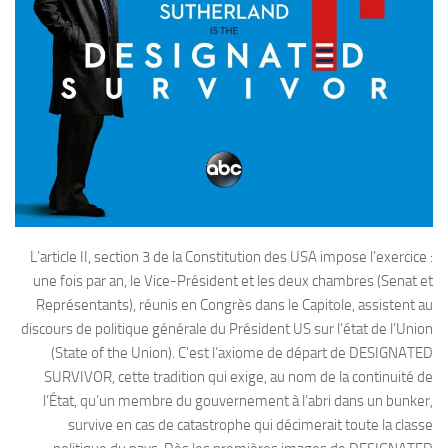
L’article II, section 3 de la Constitution des USA impose l’exercice :
une fois par an, le Vice-Président et les deux chambres (Senat et
Représentants), réunis en Congrès dans le Capitole, assistent au
discours de politique générale du Président US sur l’état de l’Union
(State of the Union). C’est l’axiome de départ de DESIGNATED
SURVIVOR, cette tradition qui exige, au nom de la continuité de
l’État, qu’un membre du gouvernement à l’abri dans un bunker,
survive en cas de catastrophe qui décimerait toute la classe