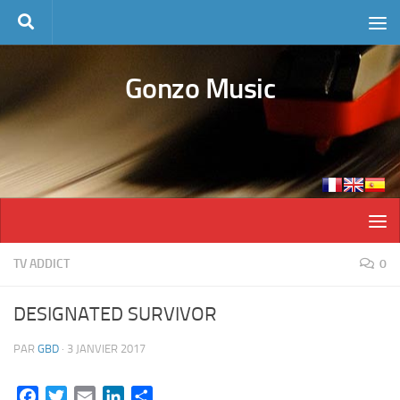
Skip to content
Gonzo Music
TV ADDICT
0
DESIGNATED SURVIVOR
PAR
GBD
·
3 JANVIER 2017
Facebook
Twitter
Email
LinkedIn
Partager