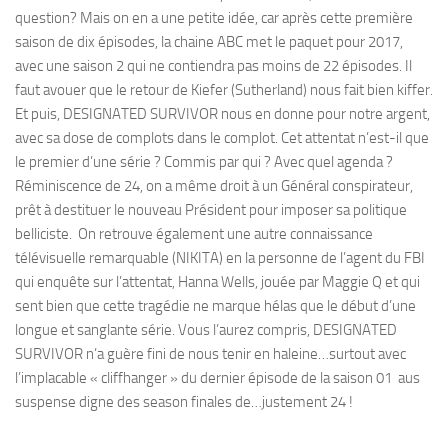
question? Mais on en a une petite idée, car après cette première
saison de dix épisodes, la chaine ABC met le paquet pour 2017,
avec une saison 2 qui ne contiendra pas moins de 22 épisodes. Il
faut avouer que le retour de Kiefer (Sutherland) nous fait bien kiffer.
Et puis, DESIGNATED SURVIVOR nous en donne pour notre argent,
avec sa dose de complots dans le complot. Cet attentat n’est-il que
le premier d’une série ? Commis par qui ? Avec quel agenda ?
Réminiscence de 24, on a même droit à un Général conspirateur,
prêt à destituer le nouveau Président pour imposer sa politique
belliciste. On retrouve également une autre connaissance
télévisuelle remarquable (NIKITA) en la personne de l’agent du FBI
qui enquête sur l’attentat, Hanna Wells, jouée par Maggie Q et qui
sent bien que cette tragédie ne marque hélas que le début d’une
longue et sanglante série. Vous l’aurez compris, DESIGNATED
SURVIVOR n’a guère fini de nous tenir en haleine…surtout avec
l’implacable « cliffhanger » du dernier épisode de la saison 01 aus
suspense digne des season finales de…justement 24 !