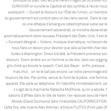
politique du pays. Dès les premières images de DESIGNATED
SURVIVOR on survole le Capitole et des synthés à l’écran nous
expliquent : « Durant le discours sur l’État de l’Union, un membre
du gouvernement est conduit dans un lieu tenu secret. Dans le cas
où une attaque d’envergure catastrophique subie par le
Gouvernement adviendrait, ce ministre deviendrait
automatiquement notre nouveau Président des États-Unis. Il est le
« Survivant désigné ». Violons, musique dramatique, nul besoin de
nous faire un dessin pour deviner que cela va bientôt chier des
bulles à Washington. Direct à la télé, le Président prononce son
discours. Zoom arrière sur un homme vu de dos, dans son jogging
gris chiné qui écoute le speech. C’est Jack Bauer…enfin, presque…
mais chut… on ne le sait pas encore, car notre personnage est
toujours de dos. Par contre, venue du fond de la pièce, une femme
apparait. Elle parle au téléphone. On l’identifie immédiatement, car
il s’agit de la charmante Natascha McElhone, qu’on a adorée 7
saisons d’affilée dans le rôle de Karen, l’ex-épouse sexy de Hank
Moody (David Duchovny) dans l’irrésistible CALIFORNICATION.
Cette fois, elle incarne Alex Kirkman, la future FLOTUS (First Lady Of