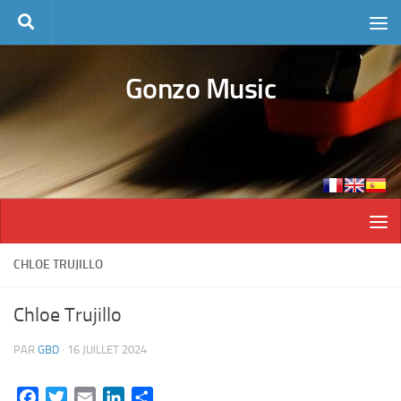
Skip to content
Gonzo Music
CHLOE TRUJILLO
Chloe Trujillo
PAR
GBD
·
16 JUILLET 2024
Facebook
Twitter
Email
LinkedIn
Partager