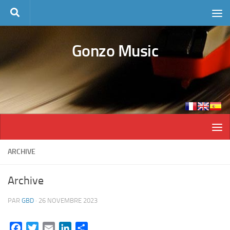
Skip to content
Gonzo Music
ARCHIVE
Archive
PAR
GBD
·
26 NOVEMBRE 2023
Facebook
Twitter
Email
LinkedIn
Partager