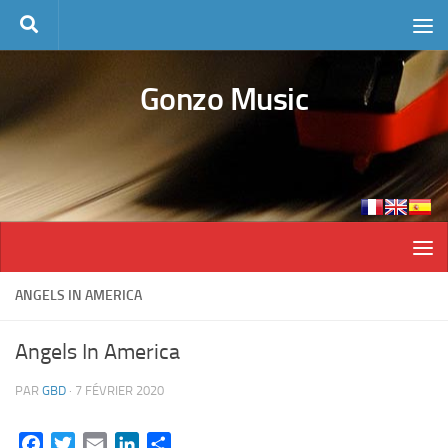
Skip to content
Gonzo Music
ANGELS IN AMERICA
Angels In America
PAR
GBD
·
7 FÉVRIER 2020
Facebook
Twitter
Email
LinkedIn
Partager